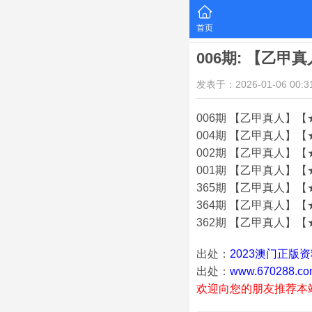
首页
006期: 【乙甲
发表于：2026-01-06 00:31
006期 【乙甲真人】【★
004期 【乙甲真人】【
002期 【乙甲真人】【
001期 【乙甲真人】【
365期 【乙甲真人】【
364期 【乙甲真人】【
362期 【乙甲真人】【
出处：
2023澳门正版
出处：
www.670288.co
欢迎向您的朋友推荐本