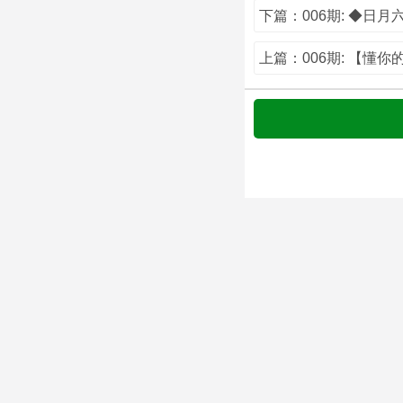
下篇：006期: ◆日
上篇：006期: 【懂