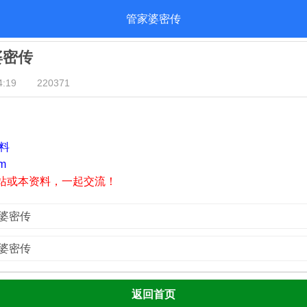
管家婆密传
婆密传
:19
220371
资料
m
站或本资料，一起交流！
家婆密传
家婆密传
返回首页