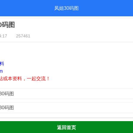
凤姐30码图
30码图
:17
257461
资料
m
站或本资料，一起交流！
30码图
30码图
返回首页